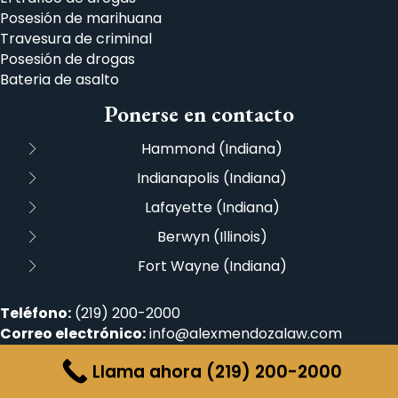
Posesión de marihuana
Travesura de criminal
Posesión de drogas
Bateria de asalto
Ponerse en contacto
Hammond (Indiana)
Indianapolis (Indiana)
Lafayette (Indiana)
Berwyn (Illinois)
Fort Wayne (Indiana)
Teléfono:
(219) 200-2000
Correo electrónico:
info@alexmendozalaw.com
Lunes - viernes:
9:00am - 5:00pm
Llama ahora (219) 200-2000
Sábado - Domingo:
Cerrado